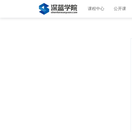
课程中心
公开课