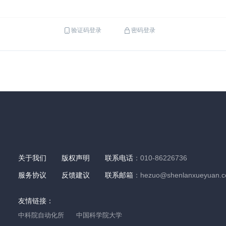
验证码登录
密码登录
关于我们
版权声明
联系电话
：010-86226736
服务协议
反馈建议
联系邮箱
：hezuo@shenlanxueyuan.
友情链接：
中科院自动化所
中国科学院大学