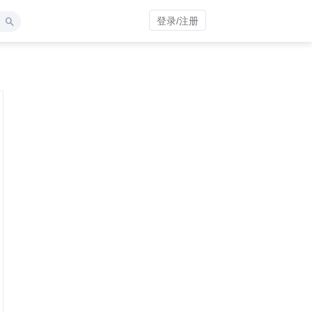
登录/注册