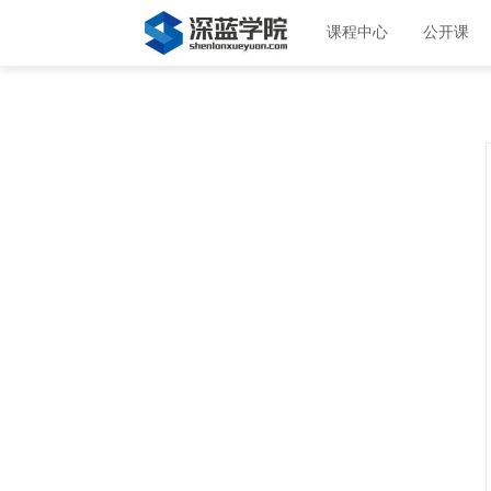
课程中心
公开课