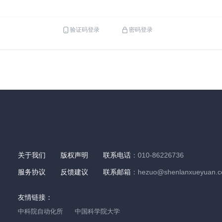
验证码登录
密码登录
关于我们
版权声明
联系电话
：010-86226736
服务协议
反馈建议
联系邮箱
：hezuo@shenlanxueyuan.
友情链接：
中科院自动化所
中国科学院大学