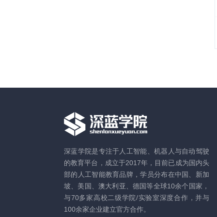
深蓝学院是专注于人工智能、机器人与自动驾驶
的教育平台，成立于2017年，目前已成为国内头
部的人工智能教育品牌，学员分布在中国、新加
坡、美国、澳大利亚、德国等全球10余个国家，
与70多家高校二级学院/实验室深度合作，并与
100余家企业建立官方合作。