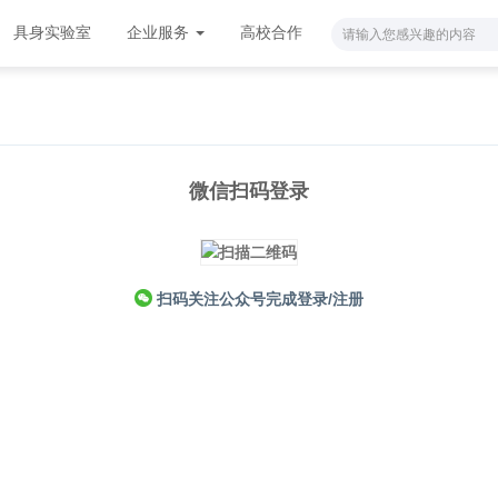
具身实验室
企业服务
高校合作
微信扫码登录
扫码关注公众号完成登录/注册