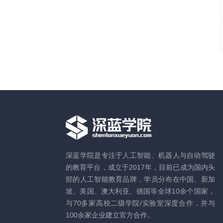
深蓝学院是专注于人工智能、机器人与自动驾驶
的教育平台，成立于2017年，目前已成为国内头
部的人工智能教育品牌，学员分布在中国、新加
坡、美国、澳大利亚、德国等全球10余个国家，
与70多家高校二级学院/实验室深度合作，并与
100余家企业建立官方合作。