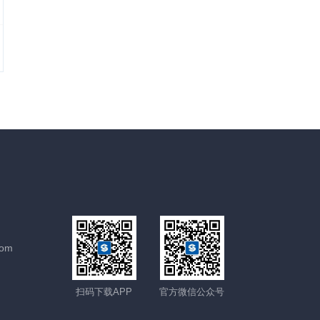
com
扫码下载APP
官方微信公众号