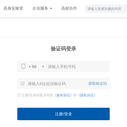
具身实验室
企业服务
高校合作
验证码登录
+ 86
获取验证码
注册/登录则视为同意
《服务协议》
和
《隐私协议》
注册/登录