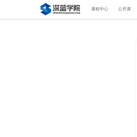
课程中心
公开课