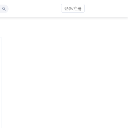
登录/注册