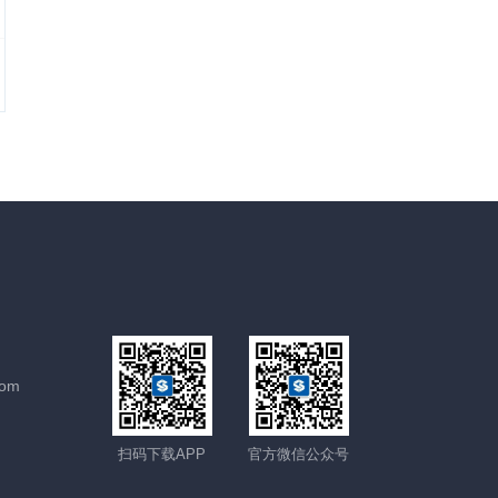
com
扫码下载APP
官方微信公众号