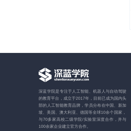
深蓝学院是专注于人工智能、机器人与自动驾驶
的教育平台，成立于2017年，目前已成为国内头
部的人工智能教育品牌，学员分布在中国、新加
坡、美国、澳大利亚、德国等全球10余个国家，
与70多家高校二级学院/实验室深度合作，并与
100余家企业建立官方合作。