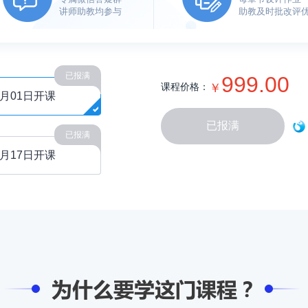
讲师助教均参与
助教及时批改评
已报满
999.00
课程价格：
￥
2月01日开课
已报满
已报满
5月17日开课