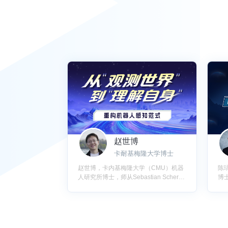
赵世博
卡耐基梅隆大学博士
赵世博，卡内基梅隆大学（CMU）机器
陈瑀
人研究所博士，师从Sebastian Scherer
博
教授。提出以IMU为核心的内感知定位
Ma
范式，致力于让机器人在任何环境下具
强
备可靠空间感知能力。以第一/通讯作者
士
在Science Robotics、T-RO、CVPR等
发表论文20余篇，引用1600余次。代表