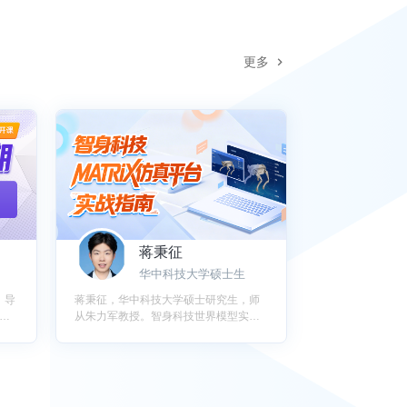
更多
蒋秉征
华中科技大学硕士生
，导
蒋秉征，华中科技大学硕士研究生，师
器
从朱力军教授。智身科技世界模型实习
。
生，参与打通MATRiX仿真工具与导航链
L、
路。在复杂环境轨迹规划及仿真平台部
会议
署方面拥有丰富的工程落地经验，发表
IROS学术论文2篇。