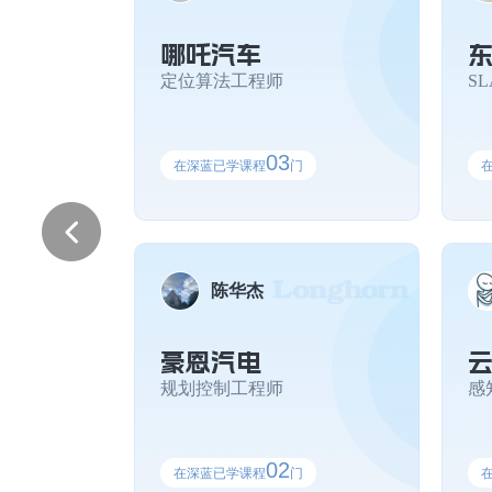
大连理工大学
哪吒汽车
定位算法工程师
S
03
在深蓝已学课程
门
这门课程作业的设计非常出色
陈鸣 机器人学基础 - 第十期
信雅达科技股份有限公司 视觉算法工程师
视觉Transformer课程几乎涵盖了
陈华杰
仅能了解基本的视觉框架，也对自己未来的
豪恩汽电
规划控制工程师
感
课程干货满满，通过每章节布
邱润其 无人驾驶规划与控制第一期
02
北京理工大学
在深蓝已学课程
门