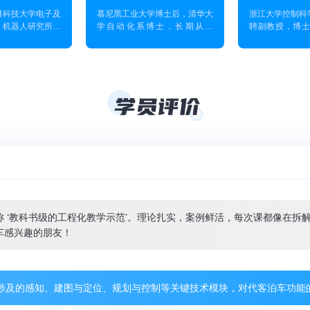
港科技大学电子及
慕尼黑工业大学博士后，清华大
浙江大学控制科
驶现状与前沿的概述与介绍，又有实践很强的编程练习，我学到了很多，
，机器人研究所。
学自动化系博士，长期从事
聘副教授，博士
作为华为首批“天
SLAM(simultaneous
验室副主任、技
入华为智能驾驶产
localization and mapping)的研
课题组负责人浙
AM技术专家，参
究，主要包括机器人的中的视觉
集群机器人自
DS智能驾驶系
SLAM技术、机器学习与SLAM
PI，智能无人
动驾驶感知、地
的结合。主编畅销书《视觉
技术联合实验室
宏观角度讲述了自主泊车系统的原理，又从实战角度入手，带大家按SLAM
面研究。 近年来
SLAM十四讲：从理论到实
方向包括空中机
者身份在TRO、
践》，在国际知名期刊
人、运动规划
ICRA等机器人领
IEEE Transactions on
SLAM等。近年
会议上发表高质量
Mechatronics、Robotics and
Robotics, IE
，主持国自然青年
Autonomous Systems、
IEEE RAL, 
 ‘教科书级的工程化教学示范’。理论扎实，案例鲜活，每次课都像在拆
自然科学基金等项
Autonomous Robots等发表论
ISRR，ISE
方向包括机器人感
文数篇。
期刊会议发表论
车感兴趣的朋友！
视觉语言模型，端
发表Science R
得IROS2018
并被国内外媒体
奖和TRO最佳论
华社、AAAS
。
道；曾获得IEEE 
涉及的感知、建图与定位、规划与控制等关键技术模块，对代客泊车功能
京孙”最佳
IEEE/RSJ IR
论文奖提名、IEEE
最佳论文奖、浙
2021青年创
机器人大赛冠军、R
超有成就感！