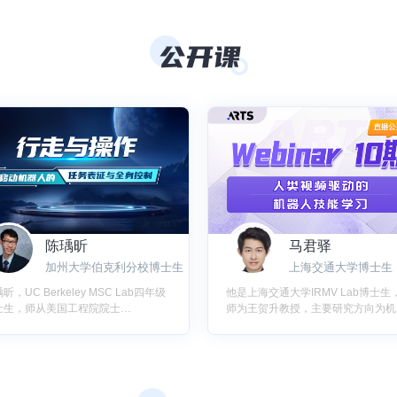
陈瑀昕
马君驿
加州大学伯克利分校博士生
上海交通大学博士生
昕，UC Berkeley MSC Lab四年级
他是上海交通大学IRMV Lab博士生
士生，师从美国工程院院士
师为王贺升教授，主要研究方向为机
sayoshi Tomizuka教授，在机器人和
人操作、自我中心视觉、多模态感知
化学习领域发表十余篇论文，曾在波
以第一作者在TPAMI、CVPR、RA-
顿动力AI研究院实习。
IROS、TII、TIE等知名国际期刊和
上发表多篇论文。个人主页：
https://github.com/BIT-MJY。