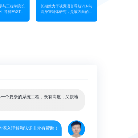
北京鲜猿科技有限公司
学与工程学院长
长期致力于视觉语言导航VLN与
很感谢！
生导师FAST实
具身智能体研究，是该方向的重
术负责人，FAR
要开创者及推动者之一。吴琦老
大湖州研究院-
师在计算机视觉、自然语言处
主导航研究中心
理、多模态学习与机器人导航等
系统协同导航控制
领域具有广泛影响。他主导的研
主任；他的研究
究团队是澳大利亚最大规模的视
-感知-规划-控制的搭建了一
器人、集群机器
觉语言研究团队，研究成果广泛
、环境感知、
发表于CVPR、ICCV、
在Science
ECCV、NeurIPS等顶级会议。
EE TRO, JFR,
于正诚 自主代客泊车理论与实践 - 第一期
ICRA，IROS，
清华大学
解一个复杂的系统工程，既有高度，又接地
R等机器人领域知名
文60余篇；所
obotics封面论文
如光明日报，新
、泰晤士报广泛报
TRO 2020“傅
的深入理解和认识非常有帮助！
论文荣誉奖、
OS 2021最佳应用
 SSRR 2016
牛小宁 自主代客泊车理论与实践 - 第一期
江大学信息学部
苏州天瞳威视电子科技股份有限公司
新奖等、国际空中
oboMaster