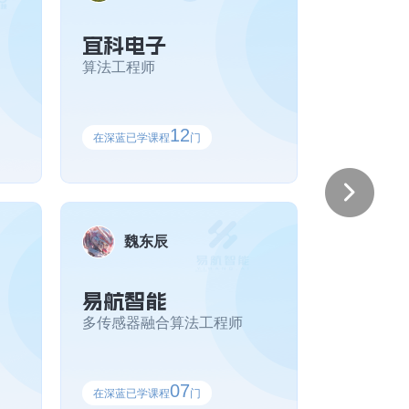
宜科电子
界最新进展，非常适合新手入门
算法工程师
朱小天 自动驾驶预测与决策规划 - 第五期
某矿山自动驾驶公司
12
在深蓝已学课程
门
，又让我在仿真环境中锻炼了动手实践能力
务，课程非常全面，学下来之后不
魏东辰
刘浩炜 视觉Transformer理论与实践- 第一期
易航智能
中国科学院大学
多传感器融合算法工程师
07
在深蓝已学课程
门