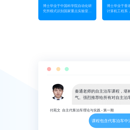
博士毕业于中国科学院自动化研
博士毕业于香
这门课既有理论很强的自动驾
究所模式识别国家重点实验室，
计算机工程系
曾担任商汤科技自动驾驶感知团
博士毕业后，
队研发副总监，带领团队完成多
才少年”，加
喻川 自动驾驶预测与决策规划-第四期
个大项目交付。目前发表SCI和
品部，担任SL
高通自动驾驶系统工程师
EI学术论文近80篇，被引用量
与研发华为A
近4000次，其中CCF A类国际
统，致力于自
秦老师自主泊车课程的讲解深入浅出，既从
期刊和会议（T-PAMI、IJCV、
图、定位等方
套自主泊车框架，收获满满！
TIP、CVPR、ICCV、ECCV、
以第一/通讯作
AAAI、MultiMedia等）近30
JFR、RAL、
篇。申请国内及国外专利申请
域顶级期刊和
30个以上。现主要研究方向为
论文数十余篇
秦通老师的自主泊车课程，堪称
图像/视频场景理解，Deepfake
基金，上海市
Detection，机器人-自动驾驶感
目。他的研究
气。强烈推荐给所有对自主泊
知算法，以及语言-视觉联合学
知，SLAM，
习等。现主持（PI）一项Alan
到端导航等，曾获
付苑文 自主代客泊车理论与实践 - 第一期
Turing Institute项目基金，并联
最佳学生论文
百度在线网络技术（北京）有限公司
合主持（Co-I）一项欧盟
文荣誉提名奖
课程包含代客泊车中
Horizion project。
课程充满了挑战，但学完后也