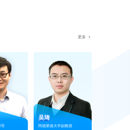
张康 语音信号处理
bigo
更多
让我的学习变得更充实和高效。
郑伟 机器人中的数值优化第一期
中山大学
带来了很大的启发。
，受益匪浅。助教响应也很及
吴琦
博导
阿德莱德大学副教授
纪庆 机器人抓取与操作：经典方法与端到端 - 第五期