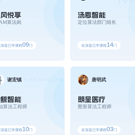
东风悦享
汤恩智能
丁老师的课程深入浅出，既有基础理论也有业
LAM算法岗
定位算法部门组长
09
14
在深蓝已学课程
门
在深蓝已学课程
门
，真正做到了理论与实践相结合。它既帮助我巩固了机器人学的理论基础
几乎全部的视觉任务，包括基础的目标检测 语义分割到当下的多模态的视觉任
谢宏镇
唐明武
研究有了更多的启发。
云鲸智能
朗呈医疗
知算法工程师
图形算法工程师
置的硬核项目，我收获颇丰
10
03
在深蓝已学课程
门
在深蓝已学课程
门