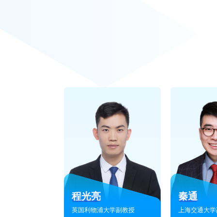
三维点云和三维重建两门课系
赵宁汉 三维点云处理第八期 三维重建第六期
成都卡诺普自动化有限公司
这门课无疑是SLAM方向上
刘宸希 自动驾驶与机器人中的SLAM技术-精品课
影石Insta360
课程制作专业优质，系统讲解了机器人抓取
时，答疑解惑了许多问题。是一门不可多得
程光亮
秦通
英国利物浦大学副教授
上海交通大学