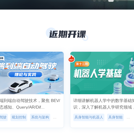
端到端自动驾驶技术，聚焦 BEV/
详细讲解机器人学中的数学基础
感知、Query/AR/Dif...
识，深入了解机器人学研究领域
践机器人自主...
gent
驾驶
规划控制
进阶
系统与架构
环境感知
高级
具身智能与机器人
具身智能
机