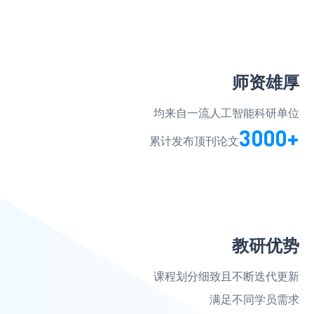
作Super Odometry发表于Science
Robotics，在多类退化场景中实现高精
度、低漂移定位，已在多个国际头部企
业与科研院所中部署。曾参加国际
DARPA SubT挑战赛，助力团队获隧道
挑战第一、城市挑战第二及总决赛第
师资雄厚
四。
均来自一流人工智能科研单位
3000+
累计发布顶刊论文
教研优势
课程划分细致且不断迭代更新
满足不同学员需求