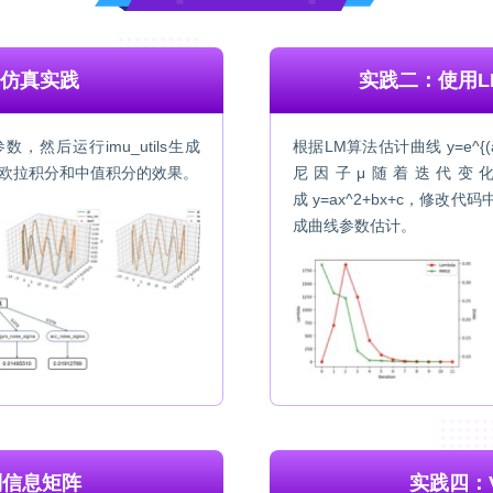
U仿真实践
实践二：使用L
，然后运行imu_utils生成
根据LM算法估计曲线 y=e^{(
比较欧拉积分和中值积分的效果。
尼因子μ随着迭代变
成 y=ax^2+bx+c，修
成曲线参数估计。
制信息矩阵
实践四：