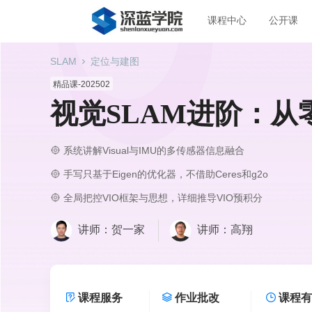
课程中心
公开课
SLAM
定位与建图
精品课-202502
视觉SLAM进阶：从
系统讲解Visual与IMU的多传感器信息融合
手写只基于Eigen的优化器，不借助Ceres和g2o
全局把控VIO框架与思想，详细推导VIO预积分
讲师：贺一家
讲师：高翔
课程服务
作业批改
课程有