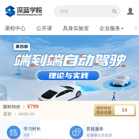
课程中心
公开课
具身实验室
企业服务
¥799
限时特价 ：
限时特价
14
剩余名额
原价 ：
¥899.00
学习时长
答疑服务
9周
专属微信答疑群