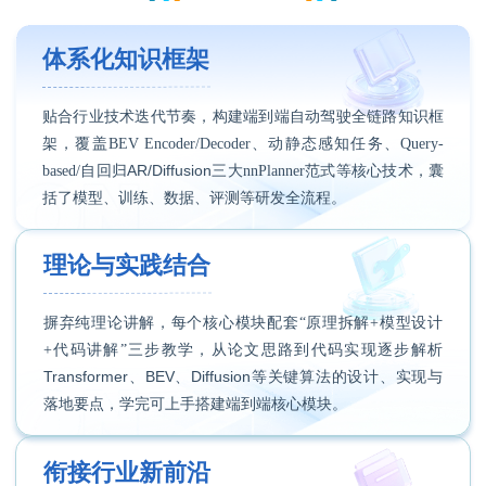
体系化知识框架
贴合行业技术迭代节奏，构建端到端自动驾驶全链路知识框
架，覆盖BEV Encoder/Decoder、动静态感知任务、Query-
AR
/
Diffusion
based/自回归
三大nnPlanner范式等核心技术，囊
括了模型、训练、数据、评测等研发全流程。
理论与实践结合
摒弃纯理论讲解，每个核心模块配套“原理拆解+模型设计
+代码讲解”三步教学，从论文思路到代码实现逐步解析
Transformer
BEV
Diffusion
、
、
等关键算法的设计、实现与
落地要点，学完可上手搭建端到端核心模块。
衔接行业新前沿