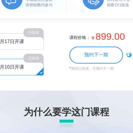
讲师助教均参与
助教1V1批改
已报满
899.00
课程价格：
￥
4月17日开课
预约下一期
已报满
7月10日开课
*
课程已报满，可预约下一期
为什么要学这门课程