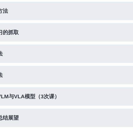
方法
学习的抓取
法
法
VLM与VLA模型（3次课）
和总结展望