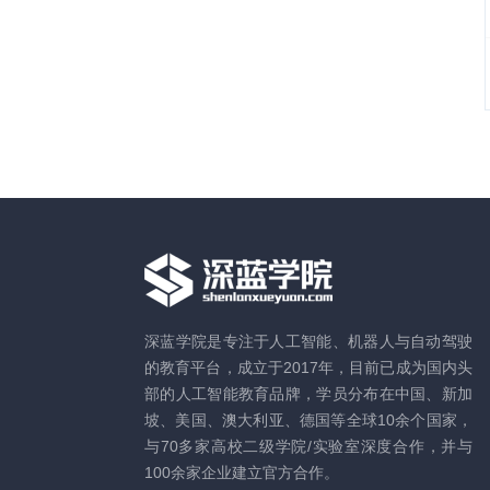
深蓝学院是专注于人工智能、机器人与自动驾驶
的教育平台，成立于2017年，目前已成为国内头
部的人工智能教育品牌，学员分布在中国、新加
坡、美国、澳大利亚、德国等全球10余个国家，
与70多家高校二级学院/实验室深度合作，并与
100余家企业建立官方合作。