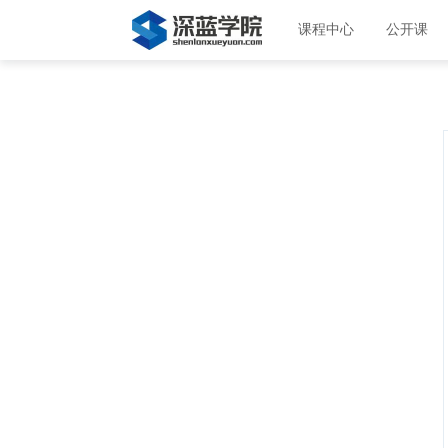
课程中心
公开课