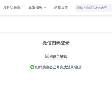
具身实验室
企业服务
高校合作
微信扫码登录
扫码关注公众号完成登录/注册