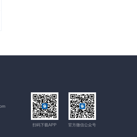
com
扫码下载APP
官方微信公众号