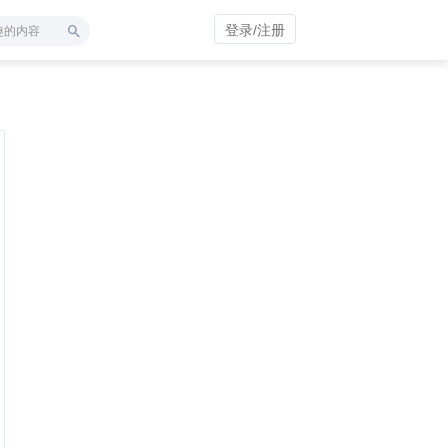
登录/注册