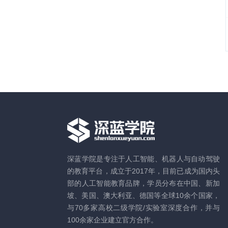
深蓝学院是专注于人工智能、机器人与自动驾驶
的教育平台，成立于2017年，目前已成为国内头
部的人工智能教育品牌，学员分布在中国、新加
坡、美国、澳大利亚、德国等全球10余个国家，
与70多家高校二级学院/实验室深度合作，并与
100余家企业建立官方合作。