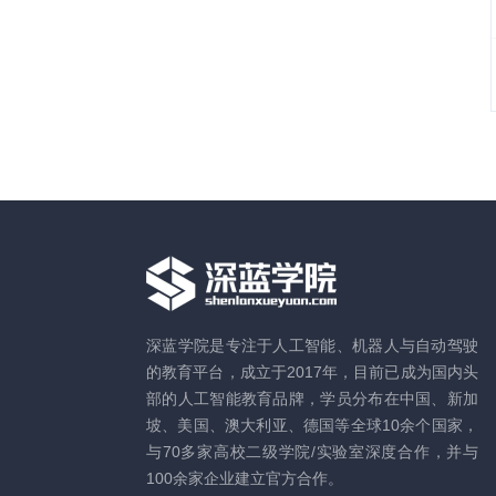
深蓝学院是专注于人工智能、机器人与自动驾驶
的教育平台，成立于2017年，目前已成为国内头
部的人工智能教育品牌，学员分布在中国、新加
坡、美国、澳大利亚、德国等全球10余个国家，
与70多家高校二级学院/实验室深度合作，并与
100余家企业建立官方合作。