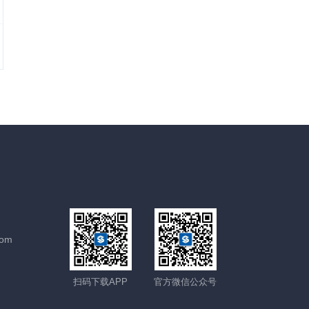
com
扫码下载APP
官方微信公众号