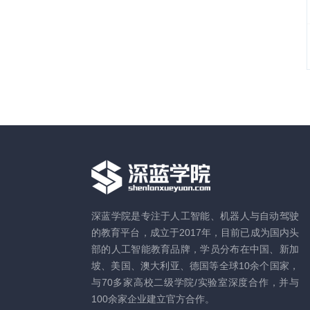
深蓝学院是专注于人工智能、机器人与自动驾驶
的教育平台，成立于2017年，目前已成为国内头
部的人工智能教育品牌，学员分布在中国、新加
坡、美国、澳大利亚、德国等全球10余个国家，
与70多家高校二级学院/实验室深度合作，并与
100余家企业建立官方合作。