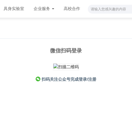
具身实验室
企业服务
高校合作
微信扫码登录
扫码关注公众号完成登录/注册