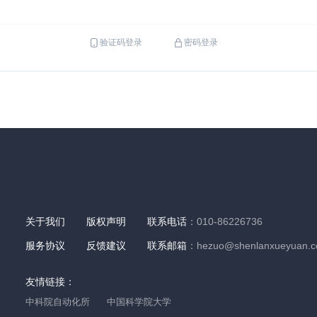
验证码登录
密码登录
关于我们
版权声明
联系电话
：010-86226736
服务协议
反馈建议
联系邮箱
：hezuo@shenlanxueyuan.
友情链接：
中科院自动化所
中国科学院大学