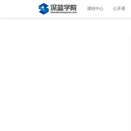
课程中心
公开课