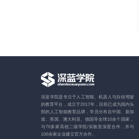
深蓝学院是专注于人工智能、机器人与自动驾驶
的教育平台，成立于2017年，目前已成为国内头
部的人工智能教育品牌，学员分布在中国、新加
坡、美国、澳大利亚、德国等全球10余个国家，
与70多家高校二级学院/实验室深度合作，并与
100余家企业建立官方合作。