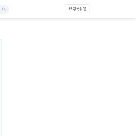
登录/注册