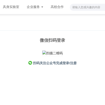
具身实验室
企业服务
高校合作
微信扫码登录
扫码关注公众号完成登录/注册