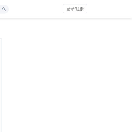
登录/注册