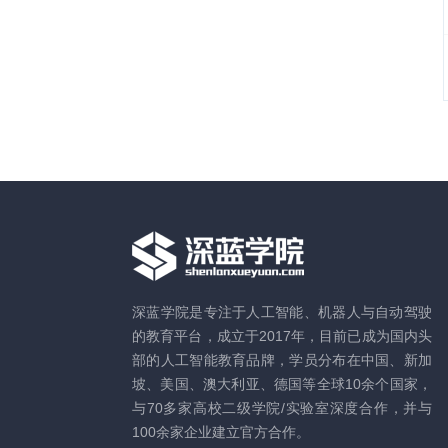
深蓝学院是专注于人工智能、机器人与自动驾驶
的教育平台，成立于2017年，目前已成为国内头
部的人工智能教育品牌，学员分布在中国、新加
坡、美国、澳大利亚、德国等全球10余个国家，
与70多家高校二级学院/实验室深度合作，并与
100余家企业建立官方合作。