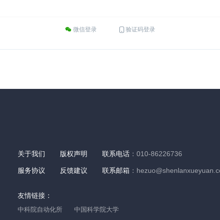
微信登录
验证码登录
关于我们
版权声明
联系电话
：010-86226736
服务协议
反馈建议
联系邮箱
：hezuo@shenlanxueyuan.
友情链接：
中科院自动化所
中国科学院大学