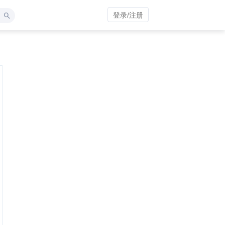
登录/注册