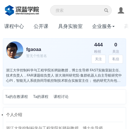
课程中心
公开课
具身实验室
企业服务
444
0
fgaoaa
粉丝
关注
暂无个性签名
关注
私信
浙江大学控制科学与工程学院长聘副教授，博士生导师 FAST实验室副主任、
技术负责人，FAR课题组负责人 浙大湖州研究院-集群机器人自主导航研究中
心PI，智能无人系统协同导航控制技术联合实验室主任； 他的研究方向包括
空中机器人、集群机器人、运动规划、环境感知、SLAM等。近年在
ScienceRobotics,IEEETRO,JFR,IEEERAL,ICRA，IROS，ISRR，ISER等机
器人领域知名期刊会议发表论文60余篇；所发表ScienceRobotics封面论文并
Ta的在教课程
Ta的课程
课程讨论
被国内外媒体如光明日报，新华社、AAAS、泰晤士报广泛报道；曾获得
IEEETRO2020“傅京孙”最佳论文荣誉奖、IEEE/RSJIROS2021最佳应用论文
奖提名、IEEESSRR2016最佳论文奖、浙江大学信息学部2021青年创新奖
个人介绍
等、国际空中机器人大赛冠军、RoboMaster高校人工智能挑战赛亚军等荣
誉。
浙江大学控制科学与工程学院长聘副教授，博士生导师