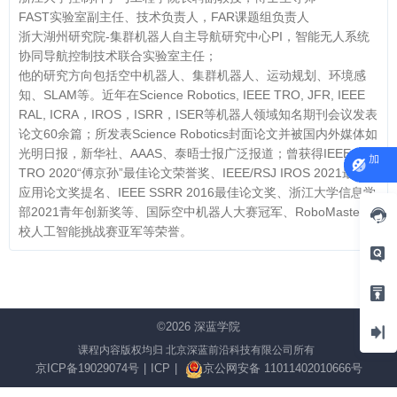
FAST实验室副主任、技术负责人，FAR课题组负责人
浙大湖州研究院-集群机器人自主导航研究中心PI，智能无人系统
协同导航控制技术联合实验室主任；
他的研究方向包括空中机器人、集群机器人、运动规划、环境感
知、SLAM等。近年在Science Robotics, IEEE TRO, JFR, IEEE
RAL, ICRA，IROS，ISRR，ISER等机器人领域知名期刊会议发表
论文60余篇；所发表Science Robotics封面论文并被国内外媒体如
光明日报，新华社、AAAS、泰晤士报广泛报道；曾获得IEEE
TRO 2020“傅京孙”最佳论文荣誉奖、IEEE/RSJ IROS 2021最佳
应用论文奖提名、IEEE SSRR 2016最佳论文奖、浙江大学信息学
部2021青年创新奖等、国际空中机器人大赛冠军、RoboMaster高
校人工智能挑战赛亚军等荣誉。
©2026
深蓝学院
课程内容版权均归 北京深蓝前沿科技有限公司所有
京ICP备19029074号
|
ICP
|
京公网安备 11011402010666号