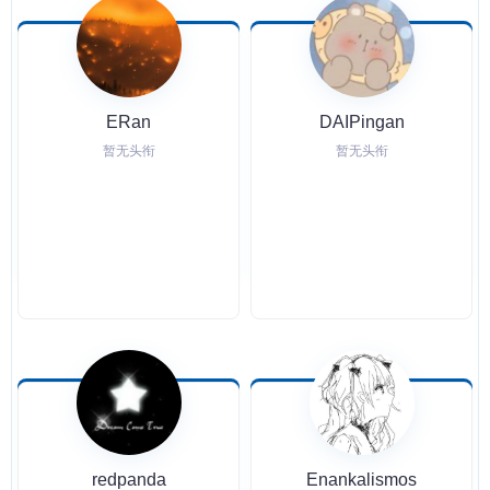
ERan
DAIPingan
暂无头衔
暂无头衔
redpanda
Enankalismos