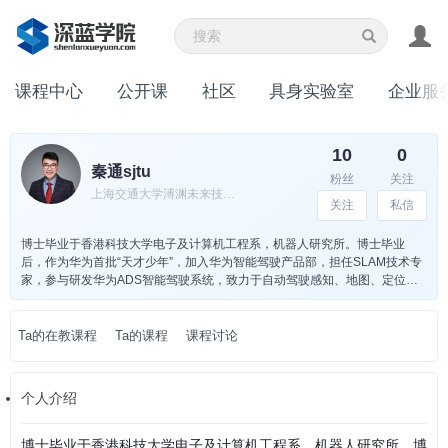
课程中心
公开课
社区
具身实验室
企业服
10
0
秦通sjtu
粉丝
关注
上海交通大学溥渊未来技术学院副教授，VINS第一作者，首批华为天才少年
关注
私信
博士毕业于香港科技大学电子及计算机工程系，机器人研究所。博士毕业
后，作为华为首批“天才少年”，加入华为智能驾驶产品部，担任SLAM技术专
家，参与研发华为ADS智能驾驶系统，致力于自动驾驶感知、地图、定位等
方面研究。近年来以第一/通讯作者身份在TRO、JFR、RAL、ICRA等机器人
领域顶级期刊和会议上发表高质量论文数十余篇，主持国自然青年基金，上
海市自然科学基金等项目。他的研究方向包括机器人感知，SLAM，视觉语言
Ta的在教课程
Ta的课程
课程讨论
模型，端到端导航等，曾获得IROS2018最佳学生论文奖和TRO最佳论文荣誉
提名奖。
个人介绍
博士毕业于香港科技大学电子及计算机工程系，机器人研究所。博