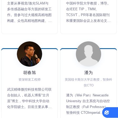
主要从事视觉/激光SLAM与
中国科学院大学教授，博导。
多传感器融合等方面的研发工
在IEEE TIP，TMM,
作。曾参与过大规模高精地图
TCSVT，PR等著名国际期刊
构建、众包高精地图构建、
和重要国际会议上发表论文
L4无人驾驶定位、室内外机
100余篇。
器人定位建图等项目。作为深
蓝学院特聘讲师，主导了《激
光SLAM理论与实践》、《无
人驾驶技术线下实战特训营》
等核心课程的开发。
胡春旭
潘为
资深研发工程师
英国纽卡斯尔大学正教授，智身科
技CTO
武汉精锋微控科技有限公司联
合创始人，机器人博客“古月
潘为（Wei Pan）Newcastle
居”博主，华中科技大学自动
University 自主系统与自动控
化学院硕士。目前主要从事机
制正教授（Full Professor）
器人控制系统的研究开发。作
智身科技 CTOImperial