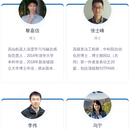
队，研究成果广泛发表于
和会议上发表高质量论文十余
江大学信息学部2021青年创
CVPR、ICCV、ECCV、
篇。曾以华为“天才少年”身
新奖等、国际空中机器人大赛
NeurIPS等顶级会议。
份，在华为车BU担任预测领
冠军、RoboMaster高校人工
域技术专家，作为核心贡献者
智能挑战赛亚军等荣誉。
黎嘉信
张士峰
参与打造了华为ADS1.0以及
ADS2.0智能驾驶系统，贡献
博士
博士
了业界领先的智能驾驶预测方
高仙机器人深度学习与融合感
高级算法工程师，中科院自动
案，并实现在北汽极狐、长安
知负责人，2014年清华大学
化所博士，博士期间以（共
阿维塔以及问界2023智驾版
本科毕业，2018年新加坡国
同）第一作者发表论文20
等多款车型上的商用。在复
立大学博士毕业，师从陈本美
篇，包括顶级期刊TPAMI和
旦，担任集群机器人系统实验
教授和Lee Gim Hee教授。此
IJCV共2篇，顶级会议CVPR
室（MagicLab）负责人，致
前历任Motional感知科学家和
4篇、ICCV 1篇、ECCV 1
力于打造面向机器人和智能驾
夜间驾驶负责人、字节跳动AI
篇、AAAI 4篇，IJCAI 1篇。
驶的高阶人工智能。
Lab视觉科学家。以第一作者
发表多篇计算机视觉/机器人
顶级会议论文，包括CVPR、
ICCV、ICRA、IROS等。
李伟
乌宁