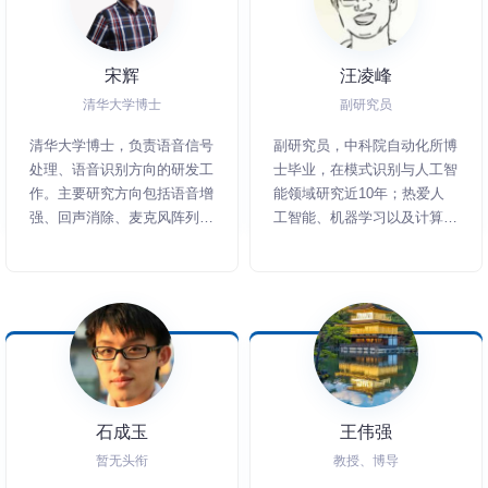
宋辉
汪凌峰
清华大学博士
副研究员
清华大学博士，负责语音信号
副研究员，中科院自动化所博
处理、语音识别方向的研发工
士毕业，在模式识别与人工智
作。主要研究方向包括语音增
能领域研究近10年；热爱人
强、回声消除、麦克风阵列、
工智能、机器学习以及计算机
语音分离、音频检索、语音识
视觉相关领域。
别、数字水印等。毕业后先后
就职于百度语音技术部、滴滴
AI Labs，在国内、国际会议
和期刊发表论文20余篇，已
公开发表语音相关专利30余
篇。
石成玉
王伟强
暂无头衔
教授、博导