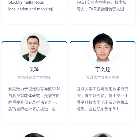
SLAM(simultaneous
FAST实验室副主任、技术负
持（PI）一项Alan Turing
IROS2018最佳学生论文奖和
localization and mapping)的
责人，FAR课题组负责人浙大
Institute项目基金，并联合主
TRO最佳论文荣誉提名奖。
研究，主要包括机器人的中的
湖州研究院-集群机器人自主
持（Co-I）一项欧盟Horizion
视觉SLAM技术、机器学习与
导航研究中心PI，智能无人系
project。
SLAM的结合。主编畅销书
统协同导航控制技术联合实验
《视觉SLAM十四讲：从理论
室主任；他的研究方向包括空
到实践》，在国际知名期刊
中机器人、集群机器人、运动
IEEE Transactions on
规划、环境感知、SLAM等。
Mechatronics、Robotics and
近年在Science Robotics,
Autonomous Systems、
IEEE TRO, JFR, IEEE RAL,
吴琦
丁文超
Autonomous Robots等发表
ICRA，IROS，ISRR，ISER
论文数篇。
等机器人领域知名期刊会议发
阿德莱德大学副教授
复旦大学青年研究员
表论文60余篇；所发表
长期致力于视觉语言导航VLN
复旦大学工程与应用技术研究
Science Robotics封面论文并
与具身智能体研究，是该方向
院，青年研究员。博士毕业于
被国内外媒体如光明日报，新
的重要开创者及推动者之一。
香港科技大学电子及计算机工
华社、AAAS、泰晤士报广泛
吴琦老师在计算机视觉、自然
程系，曾任职华为车BU，致
报道；曾获得IEEE TRO
语言处理、多模态学习与机器
力于智能驾驶预测决策方面研
2020“傅京孙”最佳论文荣誉
人导航等领域具有广泛影响。
究。近5年来以第一/通讯作者
奖、IEEE/RSJ IROS 2021最
他主导的研究团队是澳大利亚
身份在TRO、JFR、RAL、
佳应用论文奖提名、IEEE
最大规模的视觉语言研究团
ICRA等机器人领域顶级期刊
SSRR 2016最佳论文奖、浙