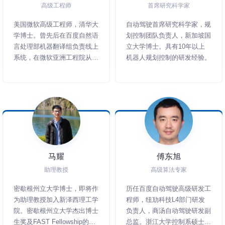
高级工程师
首席研究科学家
美国微软高级工程师，清华大
自动驾驶首席研究科学家，规
学博士。曾先后在百度自然语
划控制团队负责人，新加坡国
言处理部机器翻译组负责线上
立大学博士。具有10年以上
系统，在微软亚洲工程院从事
机器人规划控制的研发经验。
Bing搜索的相关开发。近20
年C++开发经验，出版了
《C++模板元编程实战》书
籍。
马耀
傅东旭
助理教授
高级算法专家
密歇根州立大学博士，即将作
历任百度自动驾驶高级研发工
为助理教授加入新泽西理工学
程师，纽劢科技L4部门研发
院。密歇根州立大学杰出博士
负责人，商汤自动驾驶研发副
生奖及FAST Fellowship的获
总监。浙江大学控制系硕士，