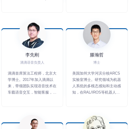
奖者，研究兴趣包括网络嵌入
毕业至今拥有6年+的L4自动
和图神经网络。论文多次发表
驾驶研发经验，擅长3D感
在KDD、WWW、IJCAI、
知、定位建图和多传感器标定
SIGIR和TKDE等数据挖掘顶
等技术。
级会议和期刊上。在众多知名
会议（如ICML、 KDD、
AAAI和IJCAI等）及杂志（如
TKDD、TKDE和TPAMI等）
李先刚
滕瀚哲
担任程序委员会委员以及审稿
人。AAAI图神经网络和KDD
滴滴语音负责人
博士
图深度学习教学讲座的第一组
滴滴首席算法工程师，北京大
美国加州大学河滨分校ARCS
织者和演讲者。
学博士。2017年加入滴滴以
实验室博士。研究领域为机器
来，带领团队实现语音技术在
人系统的多模态感知和主动感
车载语音交互，智能客服，语
知，在RAL/IROS等机器人学
音安全等方面的落地。
期刊和会议上发表多篇论文，
曾获加州大学河滨分校2020
年度杰出教学奖提名，曾为从
中学到研究生各阶段的同学们
讲授机器人学课程。