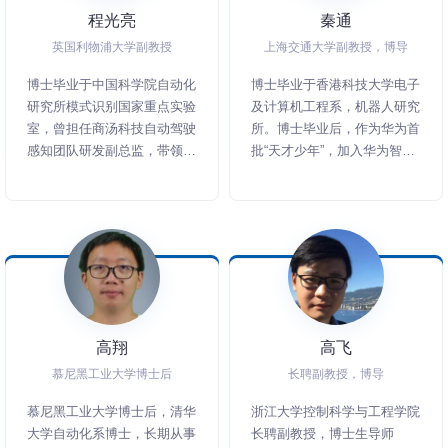
程光亮
秦通
英国利物浦大学副教授
上海交通大学副教授，博导
博士毕业于中国科学院自动化
博士毕业于香港科技大学电子
研究所模式识别国家重点实验
及计算机工程系，机器人研究
室，曾担任商汤科技自动驾驶
所。博士毕业后，作为华为首
感知团队研发副总监，带领团
批“天才少年”，加入华为智能
队完成多个大项目交付。目前
驾驶产品部，担任SLAM技术
发表SCI和EI学术论文近80
专家，参与研发华为ADS智
篇，被引用量近4000次，其
能驾驶系统，致力于自动驾驶
中CCF A类国际期刊和会议
感知、地图、定位等方面研
（T-PAMI、IJCV、TIP、
究。 近年来以第一/通讯作者
CVPR、ICCV、ECCV、
身份在TRO、JFR、RAL、
AAAI、MultiMedia等）近30
ICRA等机器人领域顶级期刊
篇。申请国内及国外专利申请
和会议上发表高质量论文数十
高翔
高飞
30个以上。现主要研究方向
余篇，主持国自然青年基金，
为图像/视频场景理解，
上海市自然科学基金等项目。
慕尼黑工业大学博士后
长聘副教授，博导
Deepfake Detection，机器
他的研究方向包括机器人感
慕尼黑工业大学博士后，清华
浙江大学控制科学与工程学院
人-自动驾驶感知算法，以及
知，SLAM，视觉语言模型，
大学自动化系博士，长期从事
长聘副教授，博士生导师
语言-视觉联合学习等。现主
端到端导航等，曾获得