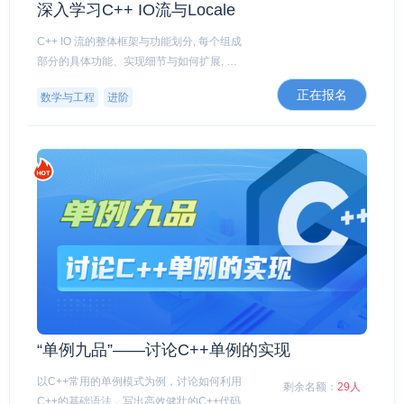
深入学习C++ IO流与Locale
C++ IO 流的整体框架与功能划分, 每个组成
部分的具体功能、实现细节与如何扩展, 结
合新的C++语言工具实现更复杂的功能（如
正在报名
数学与工程
进阶
国际化、流同步等）
“单例九品”——讨论C++单例的实现
以C++常用的单例模式为例，讨论如何利用
剩余名额：
29人
C++的基础语法，写出高效健壮的C++代码