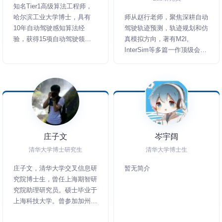
知名Tier1高级算法工程师，
哈尔滨工业大学博士，具有
师从赵行老师，聚焦深耕自动
10年自动驾驶感知算法经
驾驶轨迹预测，轨迹规划和仿
验，获得15项自动驾驶领域
真模拟方向，著有M2I,
的专利授权，在IJCV, ICCV,
InterSim等多篇一作顶级会议
CVPR等顶级期刊会议上发表
论文，曾参与DenseTNT项目
论文20余篇。
在Waymo轨迹预测挑战赛夺
得冠军。
庄子文
岑宇阔
清华大学博士研究生
清华大学博士生
庄子文，清华大学交叉信息研
暂无简介
究院博士生，曾任上海期智研
究院助理研究员。硕士毕业于
上海科技大学。曾参加加州大
学伯克利分校交换项目和卡耐