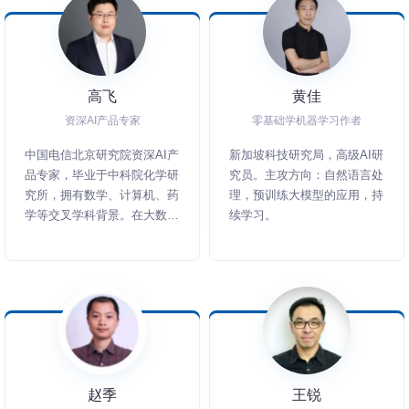
高飞
黄佳
资深AI产品专家
零基础学机器学习作者
中国电信北京研究院资深AI产
新加坡科技研究局，高级AI研
品专家，毕业于中科院化学研
究员。主攻方向：自然语言处
究所，拥有数学、计算机、药
理，预训练大模型的应用，持
学等交叉学科背景。在大数据
续学习。
与AI领域拥有7年+的AI算法
与产品经验，对产业互联网的
相关业务与商业模式具有深度
研究。2014年开始从事AI算
法研究及产品研发工作，主持
研发了国内首个药物临床前智
能数据平台，得到国家新药评
审中心高度认可，多次主持研
赵季
王锐
发了区域电子病历及健康档案