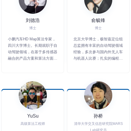
刘德浩
俞毓锋
博士
博士
小鹏汽车HD Map算法专家，
北京大学博士，极智嘉定位组
四川大学博士。长期就职于自
总监拥有丰富的自动驾驶领域
动驾驶领域，在基于多传感器
经验，多次参与国内外无人车
融合的产品方案和算法方面有
与机器人比赛；扎实的编程能
深入理解和丰富实践。
力，曾获ACM中国赛区银
牌。十年SLAM领域研究经
历，发表论文5篇，申请专利
8项。深入SLAM算法与工程
化落地，解决了动态场景变化
的挑战，完成从20公斤到5吨
的SLAM机器人产品线布局。
YuSu
孙桥
高级算法工程师
清华大学交叉信息研究院MARS
Lab研究员