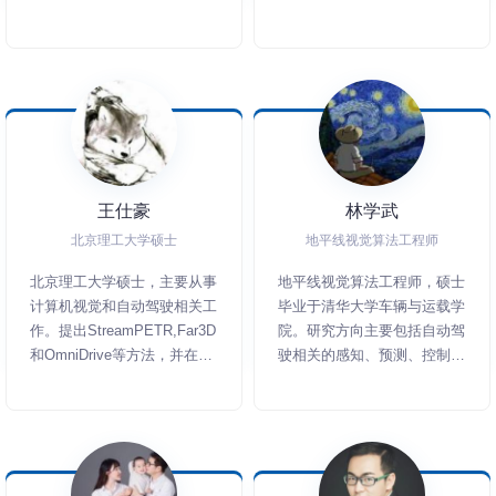
Champaign, advised by Dr.
Jiawei Han. In his research,
Liyuan strives to reduce the
resource consumption of
deep learning (i.e., expert
efforts for data annotation
and computation resources
for tuning and training).
王仕豪
林学武
Liyuan has been awarded
several fellowships and
北京理工大学硕士
地平线视觉算法工程师
scholarships and published
北京理工大学硕士，主要从事
地平线视觉算法工程师，硕士
more than 20 papers during
计算机视觉和自动驾驶相关工
毕业于清华大学车辆与运载学
his Ph.D. study. His
作。提出StreamPETR,Far3D
院。研究方向主要包括自动驾
research has been starred
和OmniDrive等方法，并在
驶相关的感知、预测、控制，
about 4,000 times in Github
nuScenes的检测和跟踪榜单
代表工作为Sparse4D系列。
and cited about 1,500
上多次获得第一名。
citations. More information is
available on his web page:
http://liyuanlucasliu.github.io/