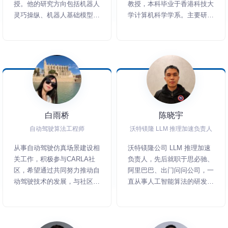
授。他的研究方向包括机器人
教授，本科毕业于香港科技大
灵巧操纵、机器人基础模型
学计算机科学学系。主要研究
等，曾获得CoRL 2024
方向为基于事件相机的感知问
workshop最佳机器人奖、新
题和移动机器人状态估计。研
加坡国立大学President's
究成果在包括RSS，TRO在
Graduate Fellowship等。
内的知名机器人会议与期刊均
有发表。
白雨桥
陈晓宇
自动驾驶算法工程师
沃特镁隆 LLM 推理加速负责人
从事自动驾驶仿真场景建设相
沃特镁隆公司 LLM 推理加速
关工作，积极参与CARLA社
负责人，先后就职于思必驰、
区，希望通过共同努力推动自
阿里巴巴、出门问问公司，一
动驾驶技术的发展，与社区成
直从事人工智能算法的研发和
员共享经验，共同构建更加强
落地工作，工作领域包括语义
大的开源生态系统。
理解、智能对话、语音识别、
推荐系统等方向。