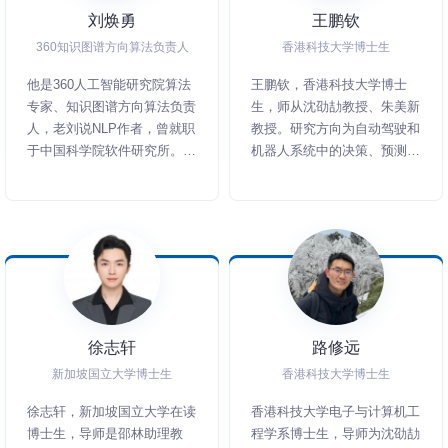
刘焕勇
王鹏钦
360知识图谱方向算法负责人
香港科技大学博士生
他是360人工智能研究院算法
王鹏钦，香港科技大学博士
专家、知识图谱方向算法负责
生，师从沈劭劼教授、朱美新
人，老刘说NLP作者，曾就职
教授。研究方向为自动驾驶和
于中国科学院软件研究所。主
机器人系统中的决策、预测和
持研制全行业事理图谱、360
规划。研究成果发表于
百科图谱、知识图谱平台、事
TMECH、RAL、IROS、TRB
件情报分析等落地项目，申请
等一系列机器人和自动驾驶顶
发明专利十余项、论文数篇，
刊顶会。
并在大规模知识表示OGB-
wikikg2、多模态实体对齐等
评测上取得优异名次。
徐志轩
路修远
新加坡国立大学博士生
香港科技大学博士生
徐志轩，新加坡国立大学在读
香港科技大学电子与计算机工
博士生，导师是邵林助理教
程学系博士生，导师为沈劭劼