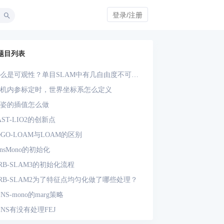
登录/注册
题目列表
么是可观性？单目SLAM中有几自由度不可
？单目-IMU系统中有几自由度不可观？
机内参标定时，世界坐标系怎么定义
姿的插值怎么做
AST-LIO2的创新点
eGO-LOAM与LOAM的区别
insMono的初始化
RB-SLAM3的初始化流程
RB-SLAM2为了特征点均匀化做了哪些处理？
INS-mono的marg策略
INS有没有处理FEJ