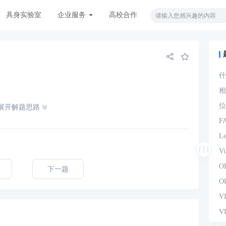
具身实验室
企业服务
高校合作
什
观
相
位
展开解题思路
F
L
V
O
下一题
O
V
V