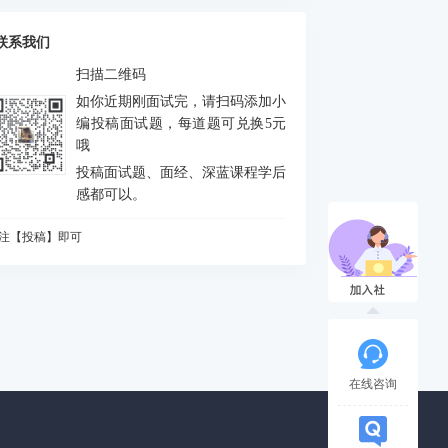
么是FEJ
积分中的bias如何处理
联系我们
什么要进行预积分
扫描二维码
MU测量方程是什么？噪声模型是什么？
如你近期刚面试完，请扫码添加小
态场景对定位和建图分别有什么影响
编投稿面试题，每道题可兑换5元
哦
何判断是否出现激光退化情况，为什么会出
投稿面试题、面经、深蓝课程学后
？如何解决？
vio做FEJ主要是为了防止哪个自由度由不可观
感都可以。
成可观
CP配准的解析解法
注【投稿】即可
么是NDT配准
知道哪些ICP方法
A优化中，存在5个相机10个点，假设10个点都
被观测到，求状态矩阵维度、误差矩阵维度、
相机输出的图像缩小一半，或者从左上角(m,n)
各比维度
被裁减为一半，则内参如何变化
道逆深度吗？为什么要使用逆深度？
在线咨询
始化过程对相机运动的要求
什么会有单目尺度漂移