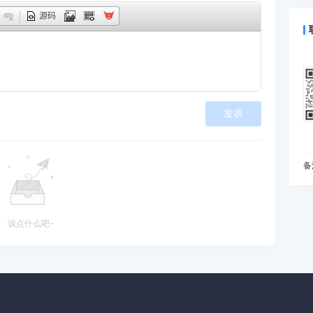
什
源码
预
为
I
动
如
发表
现
在
变
I
备
什
你
B
说点什么吧~
能
当
雅
处
知
初
为