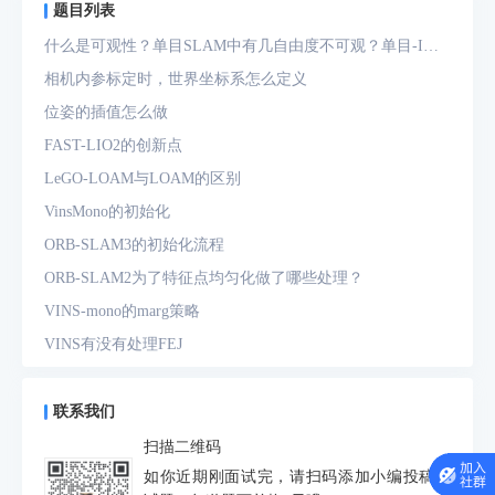
题目列表
什么是可观性？单目SLAM中有几自由度不可观？单目-IMU
系统中有几自由度不可观？
相机内参标定时，世界坐标系怎么定义
位姿的插值怎么做
FAST-LIO2的创新点
LeGO-LOAM与LOAM的区别
VinsMono的初始化
ORB-SLAM3的初始化流程
ORB-SLAM2为了特征点均匀化做了哪些处理？
VINS-mono的marg策略
VINS有没有处理FEJ
什么是FEJ
预积分中的bias如何处理
联系我们
为什么要进行预积分
扫描二维码
IMU测量方程是什么？噪声模型是什么？
如你近期刚面试完，请扫码添加小编投稿面