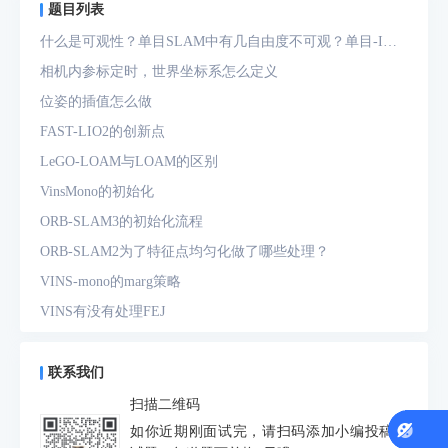
题目列表
什么是可观性？单目SLAM中有几自由度不可观？单目-IMU
系统中有几自由度不可观？
相机内参标定时，世界坐标系怎么定义
位姿的插值怎么做
FAST-LIO2的创新点
LeGO-LOAM与LOAM的区别
VinsMono的初始化
ORB-SLAM3的初始化流程
ORB-SLAM2为了特征点均匀化做了哪些处理？
VINS-mono的marg策略
VINS有没有处理FEJ
什么是FEJ
预积分中的bias如何处理
联系我们
为什么要进行预积分
扫描二维码
IMU测量方程是什么？噪声模型是什么？
如你近期刚面试完，请扫码添加小编投稿面