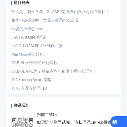
题目列表
什么是可观性？单目SLAM中有几自由度不可观？单目-IMU
系统中有几自由度不可观？
相机内参标定时，世界坐标系怎么定义
位姿的插值怎么做
FAST-LIO2的创新点
LeGO-LOAM与LOAM的区别
VinsMono的初始化
ORB-SLAM3的初始化流程
ORB-SLAM2为了特征点均匀化做了哪些处理？
VINS-mono的marg策略
VINS有没有处理FEJ
什么是FEJ
预积分中的bias如何处理
联系我们
为什么要进行预积分
扫描二维码
IMU测量方程是什么？噪声模型是什么？
如你近期刚面试完，请扫码添加小编投稿面