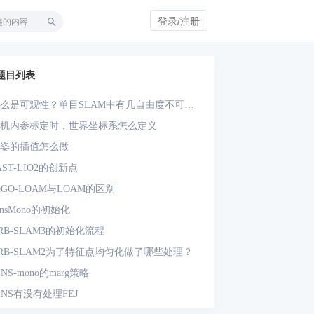
登录/注册
题目列表
么是可观性？单目SLAM中有几自由度不可
？单目-IMU系统中有几自由度不可观？
机内参标定时，世界坐标系怎么定义
姿的插值怎么做
AST-LIO2的创新点
eGO-LOAM与LOAM的区别
insMono的初始化
RB-SLAM3的初始化流程
RB-SLAM2为了特征点均匀化做了哪些处理？
INS-mono的marg策略
INS有没有处理FEJ