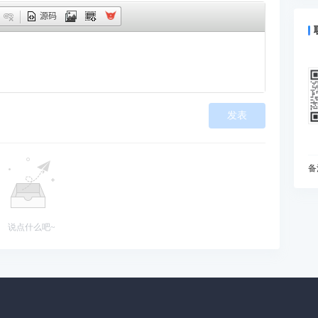
什
源码
预
为
I
动
如
发表
现
在
变
I
备
什
你
B
说点什么吧~
能
当
雅
处
知
初
为