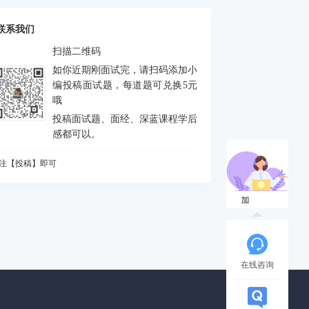
么是FEJ
积分中的bias如何处理
联系我们
什么要进行预积分
扫描二维码
MU测量方程是什么？噪声模型是什么？
如你近期刚面试完，请扫码添加小
态场景对定位和建图分别有什么影响
编投稿面试题，每道题可兑换5元
哦
何判断是否出现激光退化情况，为什么会出
投稿面试题、面经、深蓝课程学后
？如何解决？
vio做FEJ主要是为了防止哪个自由度由不可观
感都可以。
成可观
CP配准的解析解法
注【投稿】即可
么是NDT配准
知道哪些ICP方法
A优化中，存在5个相机10个点，假设10个点都
被观测到，求状态矩阵维度、误差矩阵维度、
相机输出的图像缩小一半，或者从左上角(m,n)
各比维度
被裁减为一半，则内参如何变化
道逆深度吗？为什么要使用逆深度？
在线咨询
始化过程对相机运动的要求
什么会有单目尺度漂移