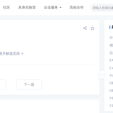
社区
具身实验室
企业服务
高校合作
什
观
相
位
展开解题思路
F
L
V
O
下一题
O
V
V