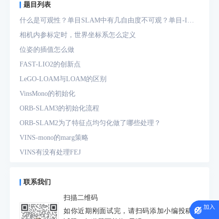
题目列表
什么是可观性？单目SLAM中有几自由度不可观？单目-IMU
系统中有几自由度不可观？
相机内参标定时，世界坐标系怎么定义
位姿的插值怎么做
FAST-LIO2的创新点
LeGO-LOAM与LOAM的区别
VinsMono的初始化
ORB-SLAM3的初始化流程
ORB-SLAM2为了特征点均匀化做了哪些处理？
VINS-mono的marg策略
VINS有没有处理FEJ
什么是FEJ
预积分中的bias如何处理
联系我们
为什么要进行预积分
扫描二维码
IMU测量方程是什么？噪声模型是什么？
如你近期刚面试完，请扫码添加小编投稿面