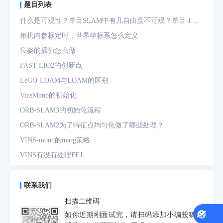
题目列表
什么是可观性？单目SLAM中有几自由度不可观？单目-IMU
系统中有几自由度不可观？
相机内参标定时，世界坐标系怎么定义
位姿的插值怎么做
FAST-LIO2的创新点
LeGO-LOAM与LOAM的区别
VinsMono的初始化
ORB-SLAM3的初始化流程
ORB-SLAM2为了特征点均匀化做了哪些处理？
VINS-mono的marg策略
VINS有没有处理FEJ
什么是FEJ
预积分中的bias如何处理
联系我们
为什么要进行预积分
扫描二维码
IMU测量方程是什么？噪声模型是什么？
如你近期刚面试完，请扫码添加小编投稿面