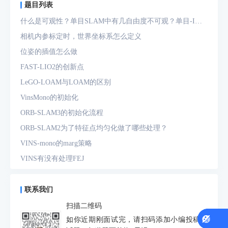
题目列表
什么是可观性？单目SLAM中有几自由度不可观？单目-IMU
系统中有几自由度不可观？
相机内参标定时，世界坐标系怎么定义
位姿的插值怎么做
FAST-LIO2的创新点
LeGO-LOAM与LOAM的区别
VinsMono的初始化
ORB-SLAM3的初始化流程
ORB-SLAM2为了特征点均匀化做了哪些处理？
VINS-mono的marg策略
VINS有没有处理FEJ
什么是FEJ
预积分中的bias如何处理
联系我们
为什么要进行预积分
扫描二维码
IMU测量方程是什么？噪声模型是什么？
如你近期刚面试完，请扫码添加小编投稿面