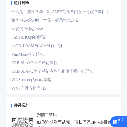
题目列表
什么是可观性？单目SLAM中有几自由度不可观？单目-IMU
系统中有几自由度不可观？
相机内参标定时，世界坐标系怎么定义
位姿的插值怎么做
FAST-LIO2的创新点
LeGO-LOAM与LOAM的区别
VinsMono的初始化
ORB-SLAM3的初始化流程
ORB-SLAM2为了特征点均匀化做了哪些处理？
VINS-mono的marg策略
VINS有没有处理FEJ
什么是FEJ
预积分中的bias如何处理
联系我们
为什么要进行预积分
扫描二维码
IMU测量方程是什么？噪声模型是什么？
如你近期刚面试完，请扫码添加小编投稿面