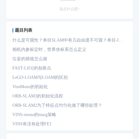
说点什么吧~
题目列表
什么是可观性？单目SLAM中有几自由度不可观？单目-IMU
系统中有几自由度不可观？
相机内参标定时，世界坐标系怎么定义
位姿的插值怎么做
FAST-LIO2的创新点
LeGO-LOAM与LOAM的区别
VinsMono的初始化
ORB-SLAM3的初始化流程
ORB-SLAM2为了特征点均匀化做了哪些处理？
VINS-mono的marg策略
VINS有没有处理FEJ
什么是FEJ