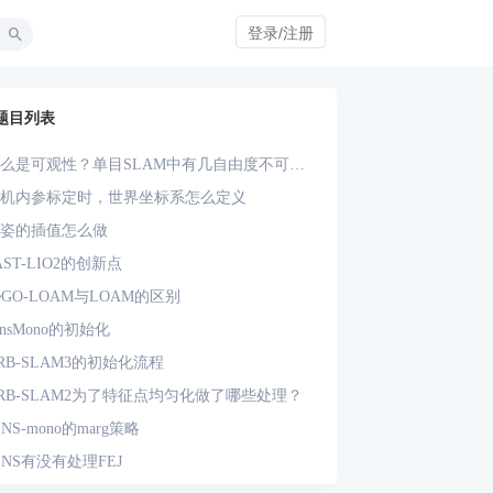
登录/注册
题目列表
么是可观性？单目SLAM中有几自由度不可
？单目-IMU系统中有几自由度不可观？
机内参标定时，世界坐标系怎么定义
姿的插值怎么做
AST-LIO2的创新点
eGO-LOAM与LOAM的区别
insMono的初始化
RB-SLAM3的初始化流程
RB-SLAM2为了特征点均匀化做了哪些处理？
INS-mono的marg策略
INS有没有处理FEJ