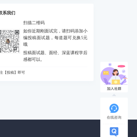
么是FEJ
积分中的bias如何处理
联系我们
什么要进行预积分
扫描二维码
MU测量方程是什么？噪声模型是什么？
如你近期刚面试完，请扫码添加小
态场景对定位和建图分别有什么影响
编投稿面试题，每道题可兑换5元
哦
何判断是否出现激光退化情况，为什么会出
投稿面试题、面经、深蓝课程学后
？如何解决？
vio做FEJ主要是为了防止哪个自由度由不可观
感都可以。
成可观
CP配准的解析解法
注【投稿】即可
么是NDT配准
知道哪些ICP方法
A优化中，存在5个相机10个点，假设10个点都
被观测到，求状态矩阵维度、误差矩阵维度、
相机输出的图像缩小一半，或者从左上角(m,n)
各比维度
被裁减为一半，则内参如何变化
道逆深度吗？为什么要使用逆深度？
在线咨询
始化过程对相机运动的要求
什么会有单目尺度漂移