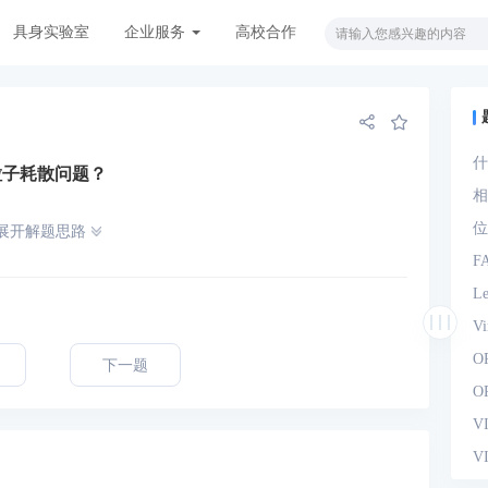
具身实验室
企业服务
高校合作
什
粒子耗散问题？
观
相
位
展开解题思路
F
L
V
O
下一题
O
V
V