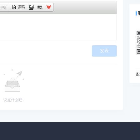
什
源码
预
为
I
动
如
发表
现
在
变
I
备
什
你
B
说点什么吧~
能
当
雅
处
知
初
为