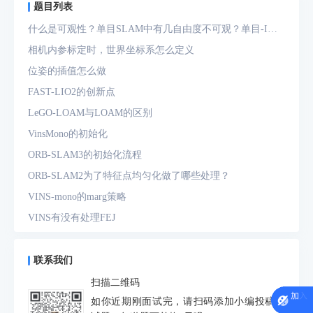
题目列表
什么是可观性？单目SLAM中有几自由度不可观？单目-IMU
系统中有几自由度不可观？
相机内参标定时，世界坐标系怎么定义
位姿的插值怎么做
FAST-LIO2的创新点
LeGO-LOAM与LOAM的区别
VinsMono的初始化
ORB-SLAM3的初始化流程
ORB-SLAM2为了特征点均匀化做了哪些处理？
VINS-mono的marg策略
VINS有没有处理FEJ
什么是FEJ
预积分中的bias如何处理
联系我们
为什么要进行预积分
扫描二维码
IMU测量方程是什么？噪声模型是什么？
如你近期刚面试完，请扫码添加小编投稿面