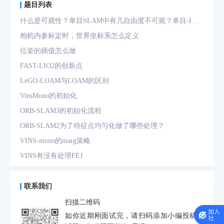
题目列表
什么是可观性？单目SLAM中有几自由度不可观？单目-IMU
系统中有几自由度不可观？
相机内参标定时，世界坐标系怎么定义
位姿的插值怎么做
FAST-LIO2的创新点
LeGO-LOAM与LOAM的区别
VinsMono的初始化
ORB-SLAM3的初始化流程
ORB-SLAM2为了特征点均匀化做了哪些处理？
VINS-mono的marg策略
VINS有没有处理FEJ
什么是FEJ
预积分中的bias如何处理
联系我们
为什么要进行预积分
扫描二维码
IMU测量方程是什么？噪声模型是什么？
如你近期刚面试完，请扫码添加小编投稿面