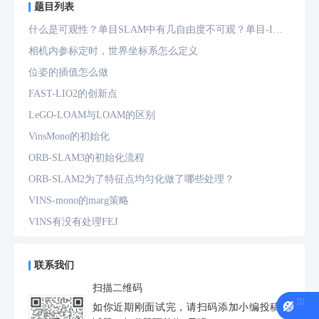
题目列表
什么是可观性？单目SLAM中有几自由度不可观？单目-IMU
系统中有几自由度不可观？
相机内参标定时，世界坐标系怎么定义
位姿的插值怎么做
FAST-LIO2的创新点
LeGO-LOAM与LOAM的区别
VinsMono的初始化
ORB-SLAM3的初始化流程
ORB-SLAM2为了特征点均匀化做了哪些处理？
VINS-mono的marg策略
VINS有没有处理FEJ
什么是FEJ
预积分中的bias如何处理
联系我们
为什么要进行预积分
扫描二维码
IMU测量方程是什么？噪声模型是什么？
如你近期刚面试完，请扫码添加小编投稿面