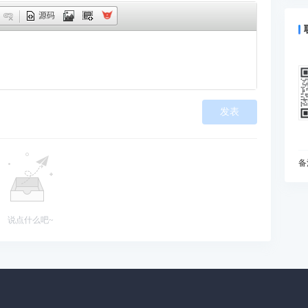
什
源码
预
为
I
动
如
发表
现
在
变
I
备
什
你
B
说点什么吧~
能
当
雅
处
知
初
为