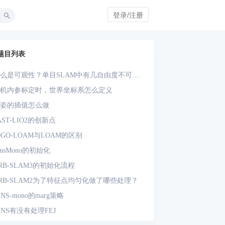
登录/注册
题目列表
么是可观性？单目SLAM中有几自由度不可
？单目-IMU系统中有几自由度不可观？
机内参标定时，世界坐标系怎么定义
姿的插值怎么做
AST-LIO2的创新点
eGO-LOAM与LOAM的区别
insMono的初始化
RB-SLAM3的初始化流程
RB-SLAM2为了特征点均匀化做了哪些处理？
INS-mono的marg策略
INS有没有处理FEJ