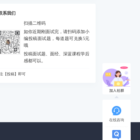
么是FEJ
积分中的bias如何处理
联系我们
什么要进行预积分
扫描二维码
MU测量方程是什么？噪声模型是什么？
如你近期刚面试完，请扫码添加小
态场景对定位和建图分别有什么影响
编投稿面试题，每道题可兑换5元
哦
何判断是否出现激光退化情况，为什么会出
投稿面试题、面经、深蓝课程学后
？如何解决？
vio做FEJ主要是为了防止哪个自由度由不可观
感都可以。
成可观
CP配准的解析解法
注【投稿】即可
么是NDT配准
知道哪些ICP方法
A优化中，存在5个相机10个点，假设10个点都
被观测到，求状态矩阵维度、误差矩阵维度、
相机输出的图像缩小一半，或者从左上角(m,n)
各比维度
被裁减为一半，则内参如何变化
道逆深度吗？为什么要使用逆深度？
在线咨询
始化过程对相机运动的要求
什么会有单目尺度漂移