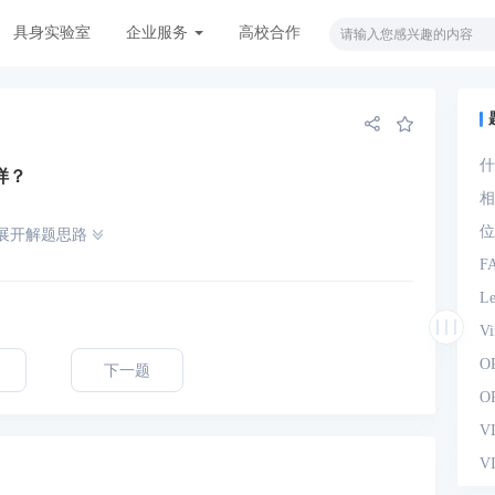
具身实验室
企业服务
高校合作
什
样？
观
相
位
展开解题思路
F
L
V
O
下一题
O
V
V