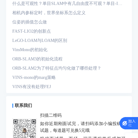
什么是可观性？单目SLAM中有几自由度不可观？单目-IMU
系统中有几自由度不可观？
相机内参标定时，世界坐标系怎么定义
位姿的插值怎么做
FAST-LIO2的创新点
LeGO-LOAM与LOAM的区别
VinsMono的初始化
ORB-SLAM3的初始化流程
ORB-SLAM2为了特征点均匀化做了哪些处理？
VINS-mono的marg策略
VINS有没有处理FEJ
什么是FEJ
预积分中的bias如何处理
联系我们
为什么要进行预积分
扫描二维码
IMU测量方程是什么？噪声模型是什么？
如你近期刚面试完，请扫码添加小编投稿面
试题，每道题可兑换5元哦
动态场景对定位和建图分别有什么影响