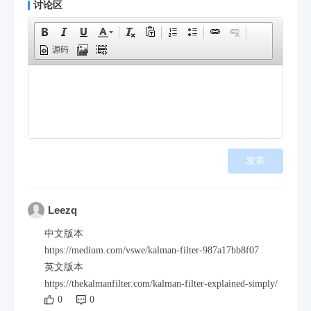
讨论区
源码
发表
Leezq
中文版本
https://medium.com/vswe/kalman-filter-987a17bb8f07
英文版本
https://thekalmanfilter.com/kalman-filter-explained-simply/
0
0