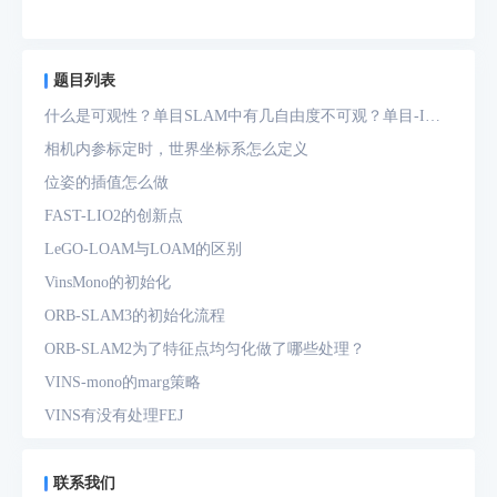
题目列表
什么是可观性？单目SLAM中有几自由度不可观？单目-IMU
系统中有几自由度不可观？
相机内参标定时，世界坐标系怎么定义
位姿的插值怎么做
FAST-LIO2的创新点
LeGO-LOAM与LOAM的区别
VinsMono的初始化
ORB-SLAM3的初始化流程
ORB-SLAM2为了特征点均匀化做了哪些处理？
VINS-mono的marg策略
VINS有没有处理FEJ
什么是FEJ
预积分中的bias如何处理
联系我们