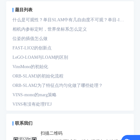
题目列表
什么是可观性？单目SLAM中有几自由度不可观？单目-IMU
系统中有几自由度不可观？
相机内参标定时，世界坐标系怎么定义
位姿的插值怎么做
FAST-LIO2的创新点
LeGO-LOAM与LOAM的区别
VinsMono的初始化
ORB-SLAM3的初始化流程
ORB-SLAM2为了特征点均匀化做了哪些处理？
VINS-mono的marg策略
VINS有没有处理FEJ
什么是FEJ
预积分中的bias如何处理
联系我们
为什么要进行预积分
扫描二维码