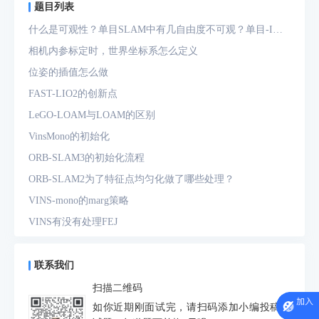
题目列表
什么是可观性？单目SLAM中有几自由度不可观？单目-IMU
系统中有几自由度不可观？
相机内参标定时，世界坐标系怎么定义
位姿的插值怎么做
FAST-LIO2的创新点
LeGO-LOAM与LOAM的区别
VinsMono的初始化
ORB-SLAM3的初始化流程
ORB-SLAM2为了特征点均匀化做了哪些处理？
VINS-mono的marg策略
VINS有没有处理FEJ
什么是FEJ
预积分中的bias如何处理
联系我们
为什么要进行预积分
扫描二维码
IMU测量方程是什么？噪声模型是什么？
如你近期刚面试完，请扫码添加小编投稿面