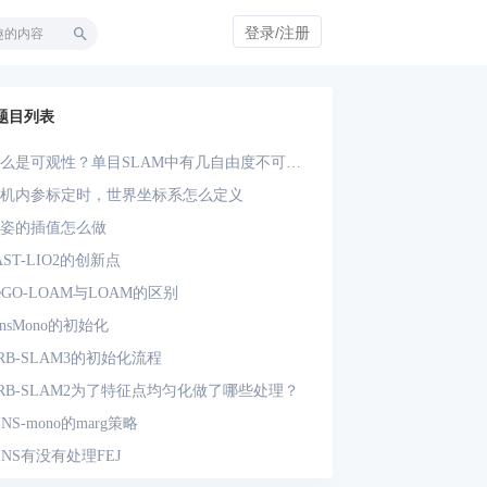
登录/注册
题目列表
么是可观性？单目SLAM中有几自由度不可
？单目-IMU系统中有几自由度不可观？
机内参标定时，世界坐标系怎么定义
姿的插值怎么做
AST-LIO2的创新点
eGO-LOAM与LOAM的区别
insMono的初始化
RB-SLAM3的初始化流程
RB-SLAM2为了特征点均匀化做了哪些处理？
INS-mono的marg策略
INS有没有处理FEJ