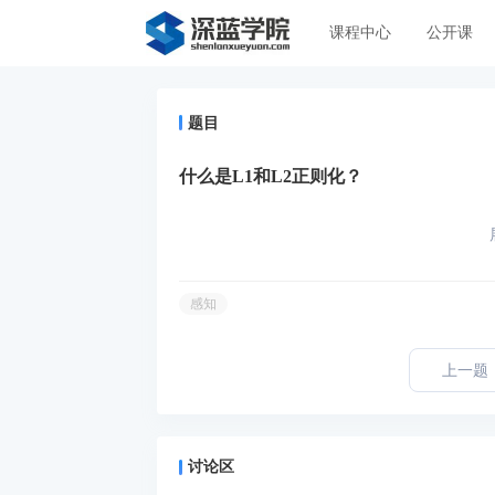
课程中心
公开课
题目
什么是L1和L2正则化？
感知
上一题
讨论区