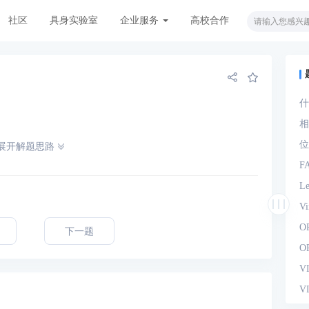
社区
具身实验室
企业服务
高校合作
什
观
相
位
展开解题思路
F
L
V
O
下一题
O
V
V