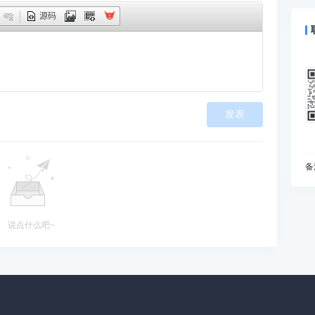
什
源码
预
为
I
动
如
发表
现
在
变
I
备
什
你
B
说点什么吧~
能
当
雅
处
知
初
为