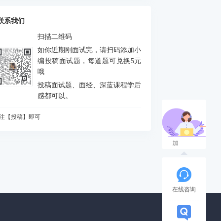
么是FEJ
积分中的bias如何处理
联系我们
什么要进行预积分
扫描二维码
MU测量方程是什么？噪声模型是什么？
如你近期刚面试完，请扫码添加小
态场景对定位和建图分别有什么影响
编投稿面试题，每道题可兑换5元
哦
何判断是否出现激光退化情况，为什么会出
投稿面试题、面经、深蓝课程学后
？如何解决？
vio做FEJ主要是为了防止哪个自由度由不可观
感都可以。
成可观
CP配准的解析解法
注【投稿】即可
么是NDT配准
知道哪些ICP方法
A优化中，存在5个相机10个点，假设10个点都
被观测到，求状态矩阵维度、误差矩阵维度、
相机输出的图像缩小一半，或者从左上角(m,n)
各比维度
被裁减为一半，则内参如何变化
道逆深度吗？为什么要使用逆深度？
在线咨询
始化过程对相机运动的要求
什么会有单目尺度漂移