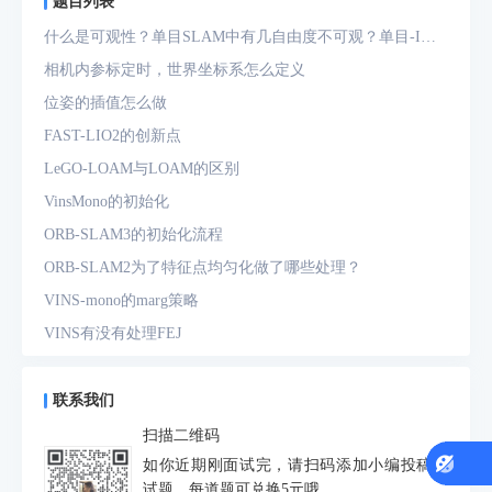
题目列表
什么是可观性？单目SLAM中有几自由度不可观？单目-IMU
系统中有几自由度不可观？
相机内参标定时，世界坐标系怎么定义
位姿的插值怎么做
FAST-LIO2的创新点
LeGO-LOAM与LOAM的区别
VinsMono的初始化
ORB-SLAM3的初始化流程
ORB-SLAM2为了特征点均匀化做了哪些处理？
VINS-mono的marg策略
VINS有没有处理FEJ
什么是FEJ
预积分中的bias如何处理
联系我们
为什么要进行预积分
扫描二维码
IMU测量方程是什么？噪声模型是什么？
如你近期刚面试完，请扫码添加小编投稿面
试题，每道题可兑换5元哦