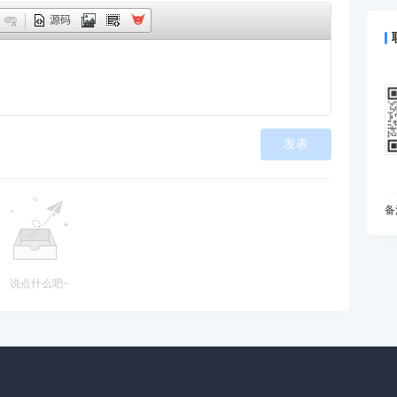
什
源码
预
为
I
动
如
发表
现
在
变
I
备
什
你
B
说点什么吧~
能
当
雅
处
知
初
为