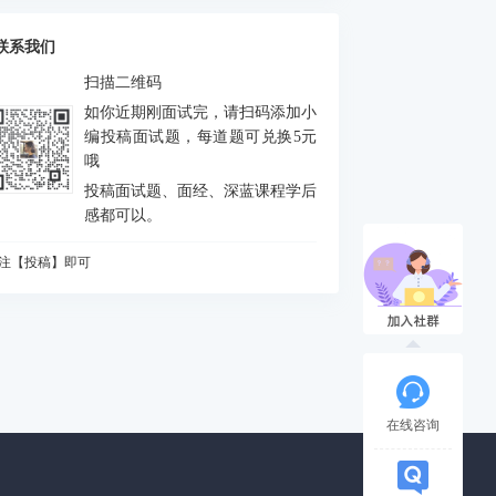
么是FEJ
积分中的bias如何处理
联系我们
什么要进行预积分
扫描二维码
MU测量方程是什么？噪声模型是什么？
如你近期刚面试完，请扫码添加小
态场景对定位和建图分别有什么影响
编投稿面试题，每道题可兑换5元
哦
何判断是否出现激光退化情况，为什么会出
投稿面试题、面经、深蓝课程学后
？如何解决？
vio做FEJ主要是为了防止哪个自由度由不可观
感都可以。
成可观
CP配准的解析解法
注【投稿】即可
么是NDT配准
知道哪些ICP方法
A优化中，存在5个相机10个点，假设10个点都
被观测到，求状态矩阵维度、误差矩阵维度、
相机输出的图像缩小一半，或者从左上角(m,n)
各比维度
被裁减为一半，则内参如何变化
道逆深度吗？为什么要使用逆深度？
在线咨询
始化过程对相机运动的要求
什么会有单目尺度漂移