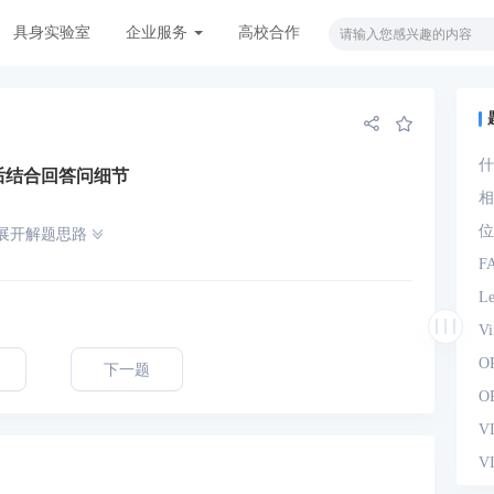
具身实验室
企业服务
高校合作
什
后结合回答问细节
观
相
位
展开解题思路
F
L
V
O
下一题
O
V
V