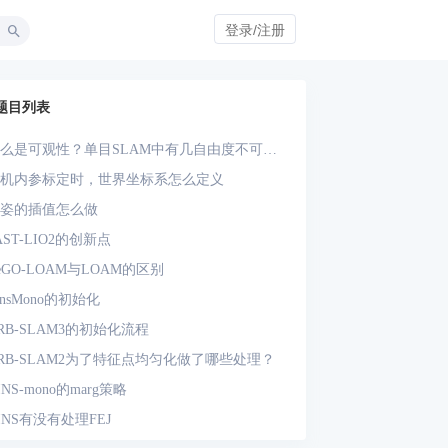
登录/注册
题目列表
么是可观性？单目SLAM中有几自由度不可
？单目-IMU系统中有几自由度不可观？
机内参标定时，世界坐标系怎么定义
姿的插值怎么做
AST-LIO2的创新点
eGO-LOAM与LOAM的区别
insMono的初始化
RB-SLAM3的初始化流程
RB-SLAM2为了特征点均匀化做了哪些处理？
INS-mono的marg策略
INS有没有处理FEJ