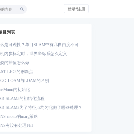
登录/注册
题目列表
么是可观性？单目SLAM中有几自由度不可
？单目-IMU系统中有几自由度不可观？
机内参标定时，世界坐标系怎么定义
姿的插值怎么做
AST-LIO2的创新点
eGO-LOAM与LOAM的区别
insMono的初始化
RB-SLAM3的初始化流程
RB-SLAM2为了特征点均匀化做了哪些处理？
INS-mono的marg策略
INS有没有处理FEJ