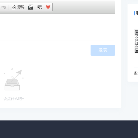
什
源码
预
为
I
动
如
发表
现
在
变
I
备
什
你
B
说点什么吧~
能
当
雅
处
知
初
为