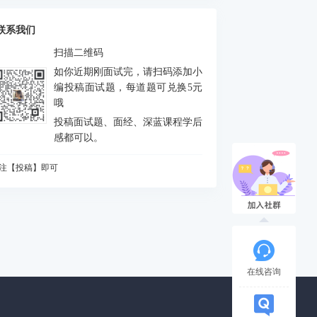
么是FEJ
积分中的bias如何处理
联系我们
什么要进行预积分
扫描二维码
MU测量方程是什么？噪声模型是什么？
如你近期刚面试完，请扫码添加小
态场景对定位和建图分别有什么影响
编投稿面试题，每道题可兑换5元
哦
何判断是否出现激光退化情况，为什么会出
投稿面试题、面经、深蓝课程学后
？如何解决？
vio做FEJ主要是为了防止哪个自由度由不可观
感都可以。
成可观
CP配准的解析解法
注【投稿】即可
么是NDT配准
知道哪些ICP方法
A优化中，存在5个相机10个点，假设10个点都
被观测到，求状态矩阵维度、误差矩阵维度、
相机输出的图像缩小一半，或者从左上角(m,n)
各比维度
被裁减为一半，则内参如何变化
道逆深度吗？为什么要使用逆深度？
在线咨询
始化过程对相机运动的要求
什么会有单目尺度漂移