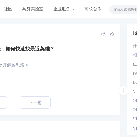
社区
具身实验室
企业服务
高校合作
什
怪，如何快速找最近英雄？
观
相
位
展开解题思路
F
L
V
O
下一题
O
V
V