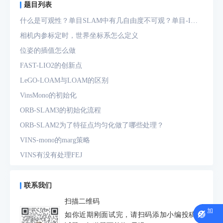
题目列表
什么是可观性？单目SLAM中有几自由度不可观？单目-IMU
系统中有几自由度不可观？
相机内参标定时，世界坐标系怎么定义
位姿的插值怎么做
FAST-LIO2的创新点
LeGO-LOAM与LOAM的区别
VinsMono的初始化
ORB-SLAM3的初始化流程
ORB-SLAM2为了特征点均匀化做了哪些处理？
VINS-mono的marg策略
VINS有没有处理FEJ
什么是FEJ
预积分中的bias如何处理
联系我们
为什么要进行预积分
扫描二维码
IMU测量方程是什么？噪声模型是什么？
如你近期刚面试完，请扫码添加小编投稿面