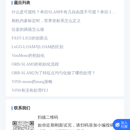
题目列表
什么是可观性？单目SLAM中有几自由度不可观？单目-IMU
系统中有几自由度不可观？
相机内参标定时，世界坐标系怎么定义
位姿的插值怎么做
FAST-LIO2的创新点
LeGO-LOAM与LOAM的区别
VinsMono的初始化
ORB-SLAM3的初始化流程
ORB-SLAM2为了特征点均匀化做了哪些处理？
VINS-mono的marg策略
VINS有没有处理FEJ
什么是FEJ
预积分中的bias如何处理
联系我们
为什么要进行预积分
扫描二维码
IMU测量方程是什么？噪声模型是什么？
如你近期刚面试完，请扫码添加小编投稿面