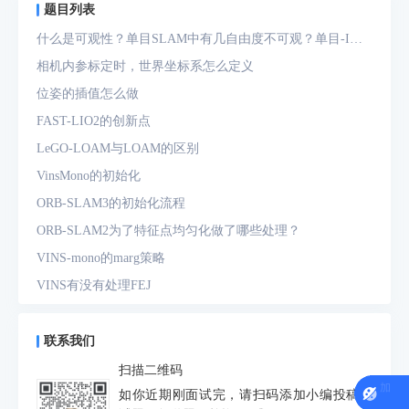
题目列表
什么是可观性？单目SLAM中有几自由度不可观？单目-IMU
系统中有几自由度不可观？
相机内参标定时，世界坐标系怎么定义
位姿的插值怎么做
FAST-LIO2的创新点
LeGO-LOAM与LOAM的区别
VinsMono的初始化
ORB-SLAM3的初始化流程
ORB-SLAM2为了特征点均匀化做了哪些处理？
VINS-mono的marg策略
VINS有没有处理FEJ
什么是FEJ
预积分中的bias如何处理
联系我们
为什么要进行预积分
扫描二维码
IMU测量方程是什么？噪声模型是什么？
如你近期刚面试完，请扫码添加小编投稿面